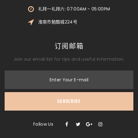
礼拜一礼拜六: 07:00AM - 05:00PM
淮南市勉酷城224号
订阅邮箱
Join our email list for tips and useful information.
Enter Your E-mail
SUBSCRIBE
Follow Us