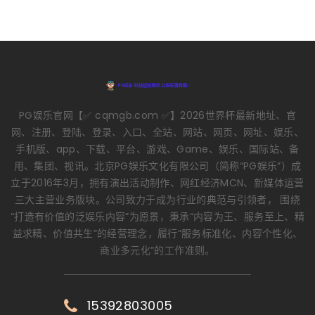
PG娱乐官网【✅ cqmgb.com ✅】2026世界杯最新地址、官
网、注册、登陆、登录、入口、全站、网站、网页、网址、娱乐、
手机版、app、下载、平台、游戏、Game、娱乐、国际站、备
用、集团、视讯。北京PG娱乐文化有限公司（简称“PG娱乐”）成
立于2016年3月，拥有演出活动制作、网红经济MCN、新媒体运营
三大主营业务版块。公司致力于成为行业的典范与引领者， 围绕
“打造有价值的泛娱乐内容”为愿景，秉承“内容为王、服务至上、精
益求精、价值共生”的经营理念，履行“服务标准化、内容个性化、
商业多元化”的工作准则。
15392803005