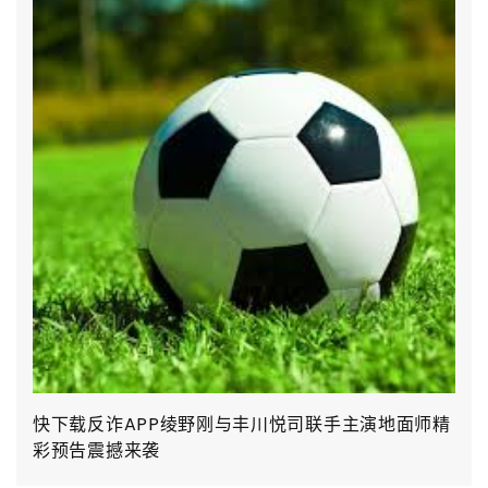
快下载反诈APP绫野刚与丰川悦司联手主演地面师精
彩预告震撼来袭