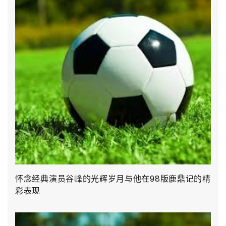
怀念经典演员谷峰的光辉岁月与他在98版鹿鼎记的精
彩表现