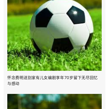
怀念费明送别家有儿女编剧享年70岁留下无尽回忆
与感动