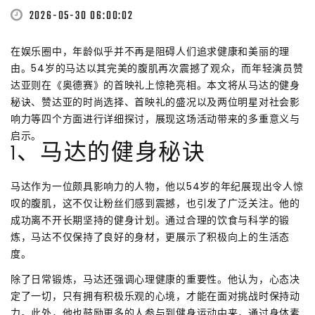
2026-05-30 06:00:02
在娱乐圈中，年龄似乎并不再是阻碍人们追求健康和美丽的理
由。54岁的马达以其完美的腹肌再次震撼了观众，而年轻演员赞
达亚则在《奥德赛》的首映礼上惊艳亮相。本文将从马达的健身
秘诀、赞达亚的时尚选择、首映礼的盛况以及两位明星对社会影
响力等四个方面进行详细探讨，展现这场活动带来的多重意义与
启示。
1、马达的健身秘诀
马达作为一位颇具影响力的人物，他以54岁的年纪展现出令人惊
叹的腹肌，这不仅让粉丝们感到震撼，也引发了广泛关注。他的
成功离不开长期坚持的健身计划。通过合理的饮食与科学的锻
炼，马达不仅保持了良好的身材，更展示了积极向上的生活态
度。
除了日常锻炼，马达还强调心理健康的重要性。他认为，心态决
定了一切，只有拥有积极乐观的心境，才能在面对挑战时保持动
力。此外，他也鼓励更多的人参与到健身运动中来，通过身体素