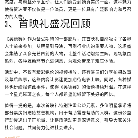
态度，与粉丝分享互动，让人们感受到她真实的一面。这种魅力
使得赞达亚不仅仅是一位演员，更是一位具有广泛影响力和号召
力的人物。
3、首映礼盛况回顾
《奥德赛》作为备受期待的一部影片，其首映礼自然吸引了各界
人士前来参加。从明星到导演，再到行业内的重要人物，这场盛
会集结了众多光芒四射的人物，让整个活动熠熠生辉。现场氛围
热烈，各种互动环节充满创意，为观众带来了难忘体验。
活动中，不仅有精彩绝伦的视频播放，还有演员们分享拍摄故事
及幕后趣事，这些内容让影迷更加期待电影上映。同时，各种媒
体也纷纷报道此事件，使得《奥德赛》的话题持续升温。在这样
一个星光璀璨之夜，每个人都希望能够留下美好的回忆。
值得一提的是，本次首映礼特别注重公益元素，多位明星承诺将
部分票房捐赠给慈善机构，用于帮助需要帮助的人群。这份公益
行动传递出了正能量，让整场活动更具深远意义，引导大家关注
社会问题，共同努力促进社会进步。