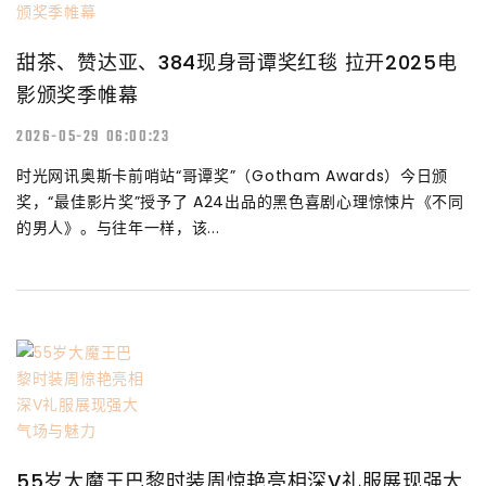
甜茶、赞达亚、384现身哥谭奖红毯 拉开2025电
影颁奖季帷幕
2026-05-29 06:00:23
时光网讯奥斯卡前哨站“哥谭奖”（Gotham Awards）今日颁
奖，“最佳影片奖”授予了 A24出品的黑色喜剧心理惊悚片《不同
的男人》。与往年一样，该...
55岁大魔王巴黎时装周惊艳亮相深V礼服展现强大