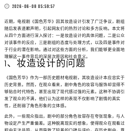
2026-06-08 05:59:57
近期，电视剧《国色芳华》因其妆造设计引发了广泛争议，剧组
随后发表道歉声明，引起网友们的热烈讨论和多方反响。本文将
从四个方面进行深入探讨：一是妆造设计的具体问题，二是公众
对该事件的反应，三是剧组的态度与处理方式，以及四是事件对
于行业的潜在影响。通过对这些方面的分析，我们能够更全面地
理解这一事件背后的深层次原因和社会意义。
1、妆造设计的问题
《国色芳华》作为一部历史题材电视剧，其妆造设计本应忠实于
历史背景。然而，在观众看来，剧中角色的妆容与服饰却显得不
够贴合时代特色，甚至出现了现代感过强的元素。这种不协调引
发了观众的不满，他们认为这样的表现不仅影响了剧情的真实
性，还削弱了角色形象的立体感。
此外，一些观众指出，剧中的部分角色妆容存在夸张现象，与人
物设定产生严重偏差。这种脱离现实的想象，使得观众在观看过
程中无法共鸣，从而导致了较差的口碑与评价。在历史剧中，尊