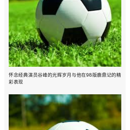
怀念经典演员谷峰的光辉岁月与他在98版鹿鼎记的精
彩表现