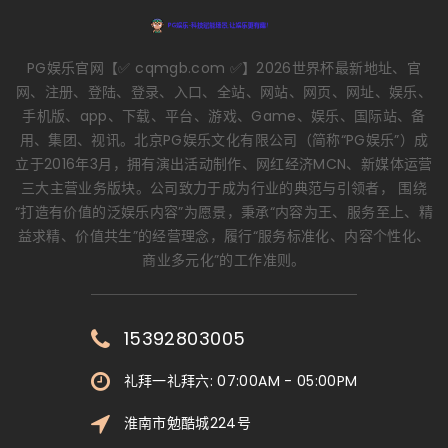
PG娱乐官网【✅ cqmgb.com ✅】2026世界杯最新地址、官
网、注册、登陆、登录、入口、全站、网站、网页、网址、娱乐、
手机版、app、下载、平台、游戏、Game、娱乐、国际站、备
用、集团、视讯。北京PG娱乐文化有限公司（简称“PG娱乐”）成
立于2016年3月，拥有演出活动制作、网红经济MCN、新媒体运营
三大主营业务版块。公司致力于成为行业的典范与引领者， 围绕
“打造有价值的泛娱乐内容”为愿景，秉承“内容为王、服务至上、精
益求精、价值共生”的经营理念，履行“服务标准化、内容个性化、
商业多元化”的工作准则。
15392803005
礼拜一礼拜六: 07:00AM - 05:00PM
淮南市勉酷城224号