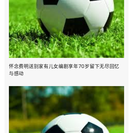
怀念费明送别家有儿女编剧享年70岁留下无尽回忆
与感动