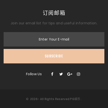
订阅邮箱
Join our email list for tips and useful information.
Enter Your E-mail
SUBSCRIBE
Follow Us
©
2026
- All Rights Reserved
PG娱乐
.