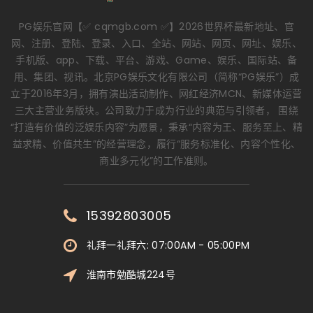
PG娱乐官网【✅ cqmgb.com ✅】2026世界杯最新地址、官
网、注册、登陆、登录、入口、全站、网站、网页、网址、娱乐、
手机版、app、下载、平台、游戏、Game、娱乐、国际站、备
用、集团、视讯。北京PG娱乐文化有限公司（简称“PG娱乐”）成
立于2016年3月，拥有演出活动制作、网红经济MCN、新媒体运营
三大主营业务版块。公司致力于成为行业的典范与引领者， 围绕
“打造有价值的泛娱乐内容”为愿景，秉承“内容为王、服务至上、精
益求精、价值共生”的经营理念，履行“服务标准化、内容个性化、
商业多元化”的工作准则。
15392803005
礼拜一礼拜六: 07:00AM - 05:00PM
淮南市勉酷城224号