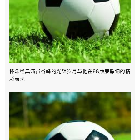
怀念经典演员谷峰的光辉岁月与他在98版鹿鼎记的精
彩表现