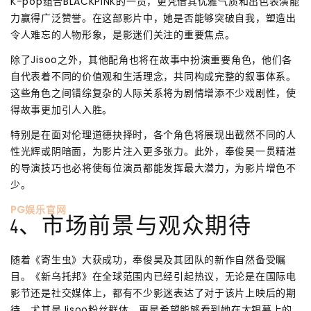
K-pop组合BLACKPINK的一员，更凭借其优雅气质和出色表演能
力赢得广泛赞誉。在这部影片中，她是否能够突破自我，塑造出
令人难忘的人物形象，是影迷们关注的重要焦点。
除了Jisoo之外，其他配角也将在故事中扮演重要角色，他们各
自代表着不同的价值观和生活理念，共同构成完整的叙事体系。
这些角色之间错综复杂的人际关系将为剧情增添不少戏剧性，使
得故事更加引人入胜。
特别是在面对伦理道德抉择时，各个角色将展现出截然不同的人
性光辉或阴暗面，为影片注入更多张力。此外，奉俊昊一贯精湛
的导演技巧也必将使每位演员都能发挥最大潜力，为影片增色不
少。
PG娱乐官网
4、市场前景与观众期待
随着《寄生虫》大获成功，奉俊昊及其团队的新作自然备受瞩
目。《新乌托邦》在全球范围内已经引起热议，无论是在国际电
影节还是社交媒体上，都有不少影迷表达了对于该片上映后的期
待。尤其是Jisoo粉丝群体，更是希望能够看到她在大银幕上的