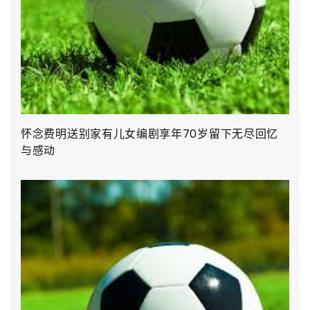
怀念费明送别家有儿女编剧享年70岁留下无尽回忆
与感动